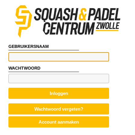
GEBRUIKERSNAAM
WACHTWOORD
Inloggen
Wachtwoord vergeten?
Account aanmaken