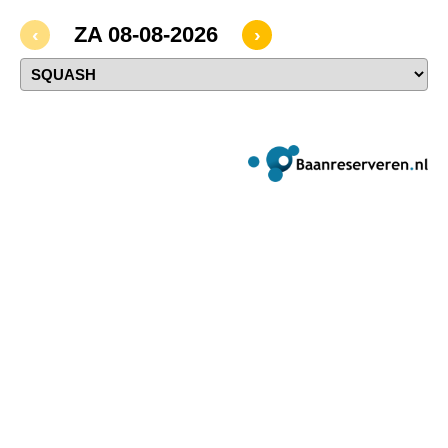
ZA 08-08-2026
‹
›